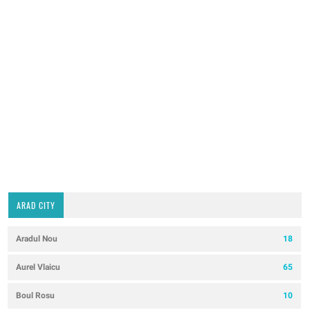
ARAD CITY
Aradul Nou
18
Aurel Vlaicu
65
Boul Rosu
10