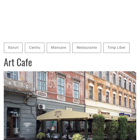
Baruri
Centru
Mancare
Restaurante
Timp Liber
Art Cafe