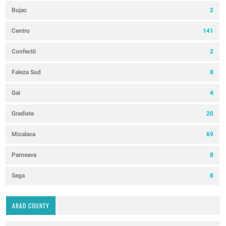
Bujac
2
Centru
141
Confectii
2
Faleza Sud
8
Gai
4
Gradiste
20
Micalaca
69
Parneava
8
Sega
8
ARAD COUNTY