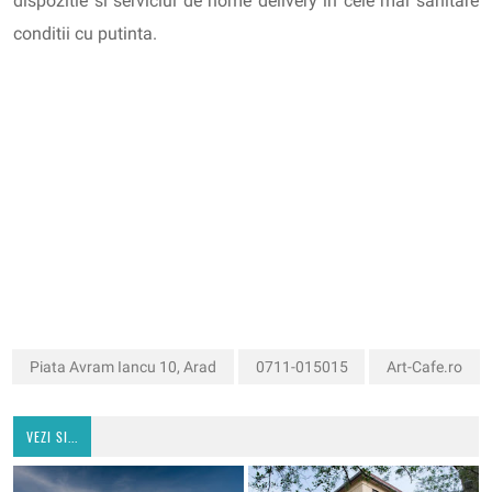
dispozitie si serviciul de home delivery in cele mai sanitare
conditii cu putinta.
Piata Avram Iancu 10, Arad
0711-015015
Art-Cafe.ro
VEZI SI...