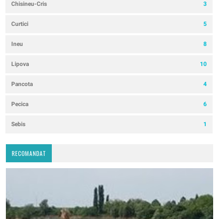
Chisineu-Cris
3
Curtici
5
Ineu
8
Lipova
10
Pancota
4
Pecica
6
Sebis
1
RECOMANDAT