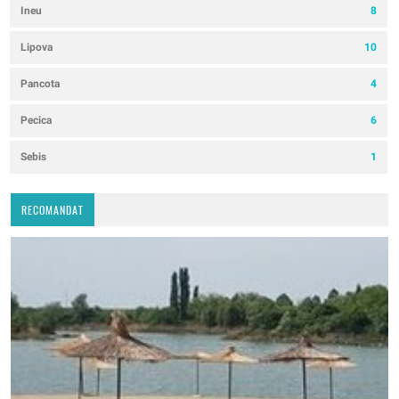
Ineu
8
Lipova
10
Pancota
4
Pecica
6
Sebis
1
RECOMANDAT