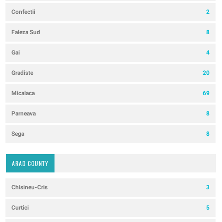
Confectii
2
Faleza Sud
8
Gai
4
Gradiste
20
Micalaca
69
Parneava
8
Sega
8
ARAD COUNTY
Chisineu-Cris
3
Curtici
5