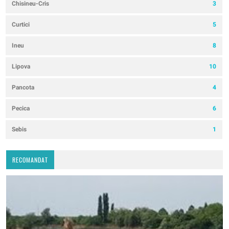
Chisineu-Cris
3
Curtici
5
Ineu
8
Lipova
10
Pancota
4
Pecica
6
Sebis
1
RECOMANDAT