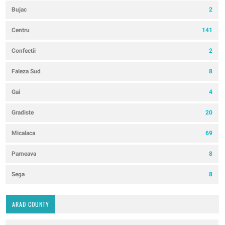
Bujac
2
Centru
141
Confectii
2
Faleza Sud
8
Gai
4
Gradiste
20
Micalaca
69
Parneava
8
Sega
8
ARAD COUNTY