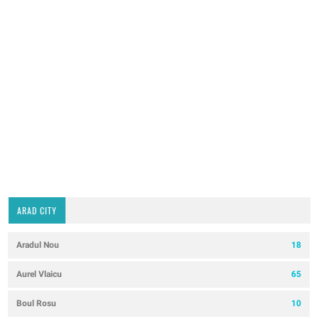
ARAD CITY
Aradul Nou
18
Aurel Vlaicu
65
Boul Rosu
10