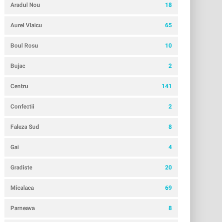
Aradul Nou
18
Aurel Vlaicu
65
Boul Rosu
10
Bujac
2
Centru
141
Confectii
2
Faleza Sud
8
Gai
4
Gradiste
20
Micalaca
69
Parneava
8