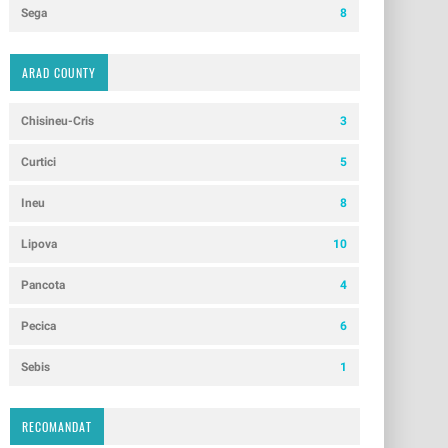
Sega
8
ARAD COUNTY
Chisineu-Cris
3
Curtici
5
Ineu
8
Lipova
10
Pancota
4
Pecica
6
Sebis
1
RECOMANDAT