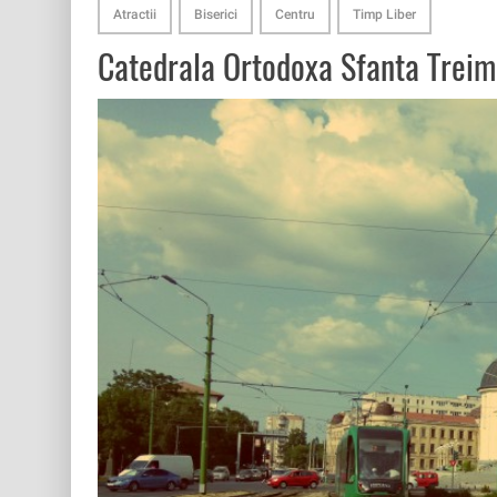
Atractii
Biserici
Centru
Timp Liber
Catedrala Ortodoxa Sfanta Trei