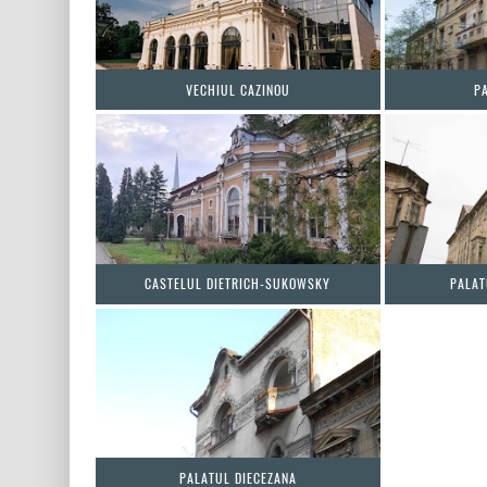
VECHIUL CAZINOU
P
CASTELUL DIETRICH-SUKOWSKY
PALAT
PALATUL DIECEZANA